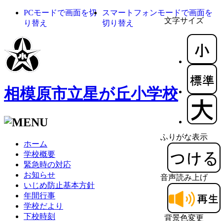
PCモードで画面を切
スマートフォンモードで画面を
文字サイズ
り替え
切り替え
相模原市立星が丘小学校
ふりがな表示
ホーム
学校概要
緊急時の対応
お知らせ
音声読み上げ
いじめ防止基本方針
年間行事
学校だより
下校時刻
背景色変更