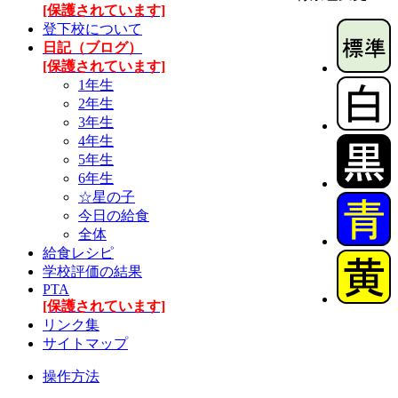
[保護されています]
登下校について
日記（ブログ）
[保護されています]
1年生
2年生
3年生
4年生
5年生
6年生
☆星の子
今日の給食
全体
給食レシピ
学校評価の結果
PTA
[保護されています]
リンク集
サイトマップ
操作方法