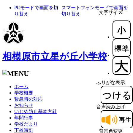
PCモードで画面を切
スマートフォンモードで画面を
文字サイズ
り替え
切り替え
相模原市立星が丘小学校
ふりがな表示
ホーム
学校概要
緊急時の対応
お知らせ
音声読み上げ
いじめ防止基本方針
年間行事
学校だより
下校時刻
背景色変更