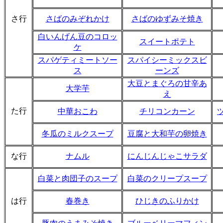
さ行
さばのみぞれかけ
さばのゆずみそ焼き
白いんげん豆のコロッ
スイートポテト
ケ
スパゲティミートソー
スパイシーミックスビ
ス
ーンズ
大豆とまぐろの甘辛あ
大学芋
え
た行
中華おこわ
チリコンカーン
冬瓜のミルクスープ
豆腐と大和芋の卵焼き
な行
ナムル
にんじんじゃこサラダ
白菜と肉団子のスープ
白菜のクリープスープ
は行
春巻き
ひじきのふりかけ