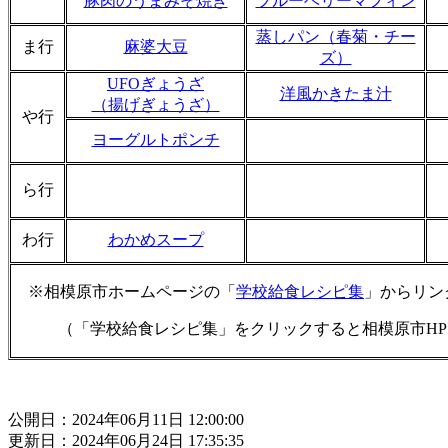
豚肉のうまみそ焼き
ブルーベリーマフィン
蒸しパン（春菊・チー
ま行
麻婆大豆
ズ）
UFOぎょうざ
洋風かきたま汁
（揚げぎょうざ）
や行
ヨーグルトポンチ
ら行
わ行
わかめスープ
※相模原市ホームページの「
学校給食レシピ集
」からリン
（「学校給食レシピ集」をクリックすると相模原市H
公開日：2024年06月11日 12:00:00
更新日：2024年06月24日 17:35:35