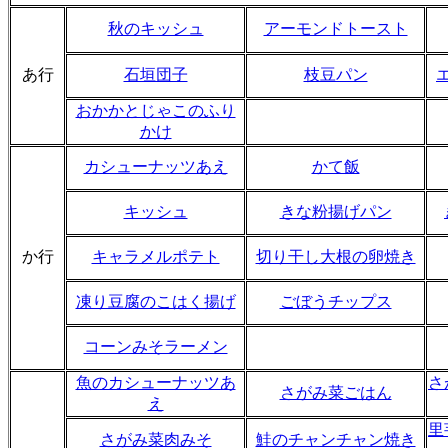
秋のキッシュ
アーモンドトースト
あ行
石垣団子
枝豆パン
おかかとじゃこのふり
かけ
カシューナッツあえ
かて飯
キッシュ
きな粉揚げパン
か行
キャラメルポテト
切り干し大根の卵焼き
凍り豆腐のこはく揚げ
ごぼうチップス
コーンみそラーメン
魚のカシューナッツあ
さ
さがみ菜ごはん
え
里
さがみ菜肉みそ
鮭のチャンチャン焼き