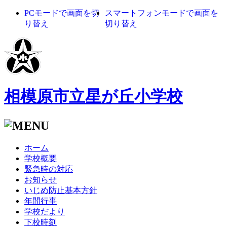
PCモードで画面を切
スマートフォンモードで画面を
り替え
切り替え
相模原市立星が丘小学校
ホーム
学校概要
緊急時の対応
お知らせ
いじめ防止基本方針
年間行事
学校だより
下校時刻