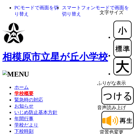
PCモードで画面を切
スマートフォンモードで画面を
文字サイズ
り替え
切り替え
相模原市立星が丘小学校
ふりがな表示
ホーム
学校概要
緊急時の対応
お知らせ
音声読み上げ
いじめ防止基本方針
年間行事
学校だより
下校時刻
背景色変更