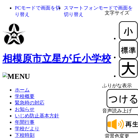
PCモードで画面を切
スマートフォンモードで画面を
文字サイズ
り替え
切り替え
相模原市立星が丘小学校
ふりがな表示
ホーム
学校概要
緊急時の対応
お知らせ
音声読み上げ
いじめ防止基本方針
年間行事
学校だより
下校時刻
背景色変更