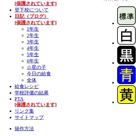
[保護されています]
登下校について
日記（ブログ）
[保護されています]
1年生
2年生
3年生
4年生
5年生
6年生
☆星の子
今日の給食
全体
給食レシピ
学校評価の結果
PTA
[保護されています]
リンク集
サイトマップ
操作方法