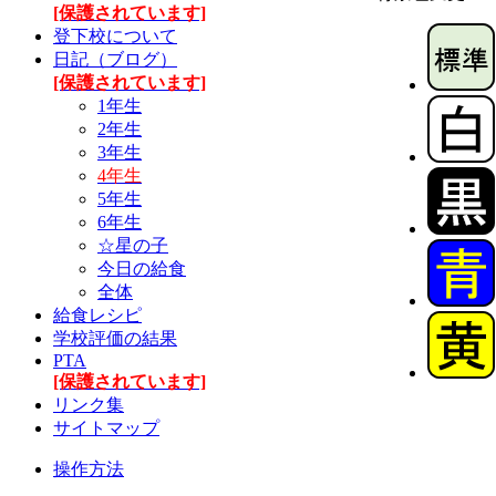
[保護されています]
登下校について
日記（ブログ）
[保護されています]
1年生
2年生
3年生
4年生
5年生
6年生
☆星の子
今日の給食
全体
給食レシピ
学校評価の結果
PTA
[保護されています]
リンク集
サイトマップ
操作方法