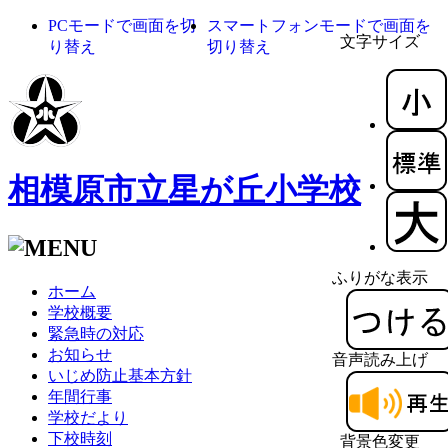
PCモードで画面を切
スマートフォンモードで画面を
文字サイズ
り替え
切り替え
相模原市立星が丘小学校
ふりがな表示
ホーム
学校概要
緊急時の対応
お知らせ
音声読み上げ
いじめ防止基本方針
年間行事
学校だより
下校時刻
背景色変更