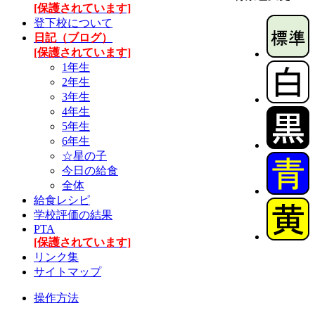
[保護されています]
登下校について
日記（ブログ）
[保護されています]
1年生
2年生
3年生
4年生
5年生
6年生
☆星の子
今日の給食
全体
給食レシピ
学校評価の結果
PTA
[保護されています]
リンク集
サイトマップ
操作方法