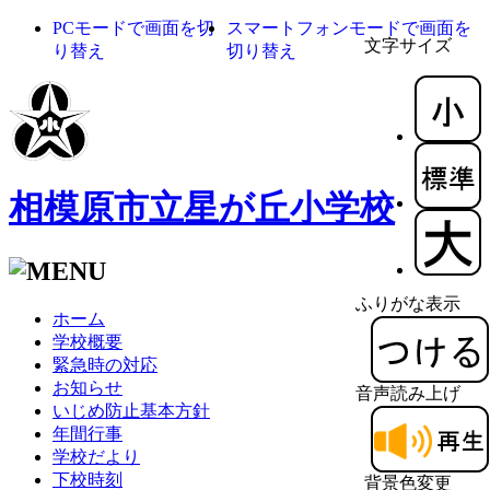
PCモードで画面を切
スマートフォンモードで画面を
文字サイズ
り替え
切り替え
相模原市立星が丘小学校
ふりがな表示
ホーム
学校概要
緊急時の対応
お知らせ
音声読み上げ
いじめ防止基本方針
年間行事
学校だより
下校時刻
背景色変更