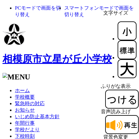
PCモードで画面を切
スマートフォンモードで画面を
文字サイズ
り替え
切り替え
相模原市立星が丘小学校
ふりがな表示
ホーム
学校概要
緊急時の対応
お知らせ
音声読み上げ
いじめ防止基本方針
年間行事
学校だより
下校時刻
背景色変更