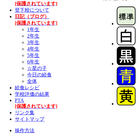
[保護されています]
登下校について
日記（ブログ）
[保護されています]
1年生
2年生
3年生
4年生
5年生
6年生
☆星の子
今日の給食
全体
給食レシピ
学校評価の結果
PTA
[保護されています]
リンク集
サイトマップ
操作方法