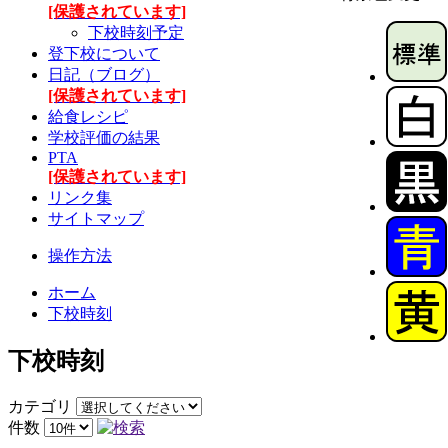
[保護されています]
下校時刻予定
登下校について
日記（ブログ）
[保護されています]
給食レシピ
学校評価の結果
PTA
[保護されています]
リンク集
サイトマップ
操作方法
ホーム
下校時刻
下校時刻
カテゴリ
件数