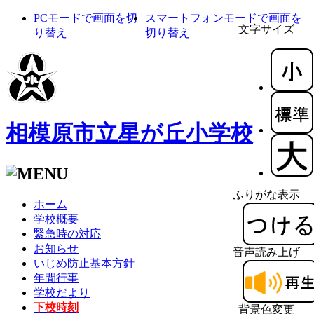
PCモードで画面を切
スマートフォンモードで画面を
文字サイズ
り替え
切り替え
相模原市立星が丘小学校
ふりがな表示
ホーム
学校概要
緊急時の対応
お知らせ
音声読み上げ
いじめ防止基本方針
年間行事
学校だより
下校時刻
背景色変更