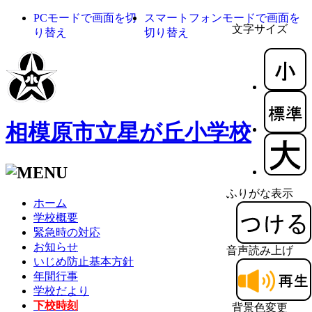
PCモードで画面を切
スマートフォンモードで画面を
文字サイズ
り替え
切り替え
相模原市立星が丘小学校
ふりがな表示
ホーム
学校概要
緊急時の対応
お知らせ
音声読み上げ
いじめ防止基本方針
年間行事
学校だより
下校時刻
背景色変更