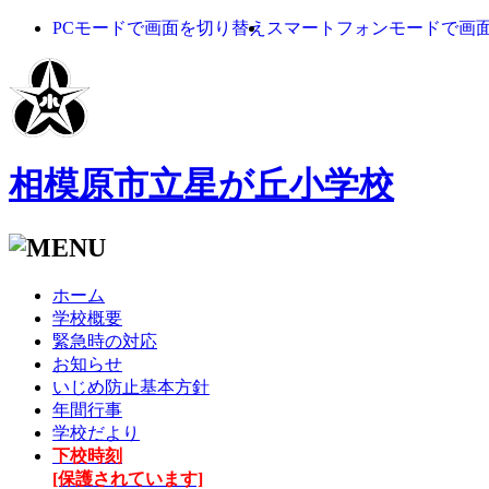
PCモードで画面を切り替え
スマートフォンモードで画
相模原市立星が丘小学校
ホーム
学校概要
緊急時の対応
お知らせ
いじめ防止基本方針
年間行事
学校だより
下校時刻
[保護されています]