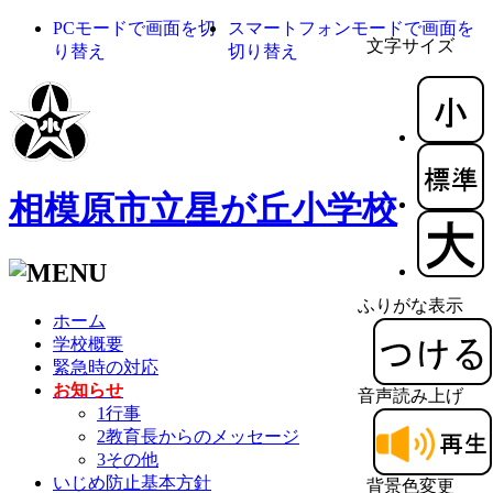
PCモードで画面を切
スマートフォンモードで画面を
文字サイズ
り替え
切り替え
相模原市立星が丘小学校
ふりがな表示
ホーム
学校概要
緊急時の対応
お知らせ
音声読み上げ
1行事
2教育長からのメッセージ
3その他
いじめ防止基本方針
背景色変更