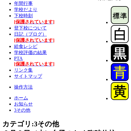
年間行事
学校だより
下校時刻
[保護されています]
登下校について
日記（ブログ）
[保護されています]
給食レシピ
学校評価の結果
PTA
[保護されています]
リンク集
サイトマップ
操作方法
ホーム
お知らせ
3その他
カテゴリ:3その他